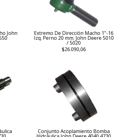
ho John
Extremo De Dirección Macho 1"-16
3550
Izq. Perno 20 mm. John Deere 5010
/ 5020
$26.090,06
ulica
Conjunto Acoplamiento Bomba
730
Hidráulica John Deere 4040 4730