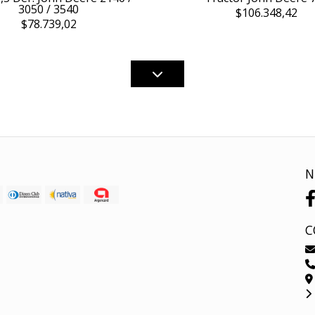
3050 / 3540
$106.348,42
$78.739,02
N
C