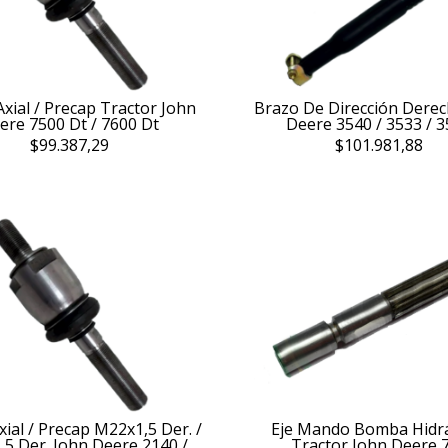
Axial / Precap Tractor John
Brazo De Dirección Derec
ere 7500 Dt / 7600 Dt
Deere 3540 / 3533 / 
$99.387,29
$101.981,88
xial / Precap M22x1,5 Der. /
Eje Mando Bomba Hidrá
5 Der. John Deere 2140 /
Tractor John Deere 