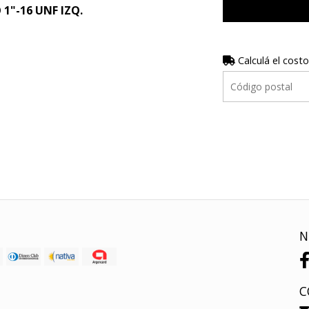
1"-16 UNF IZQ.
Calculá el costo
N
C