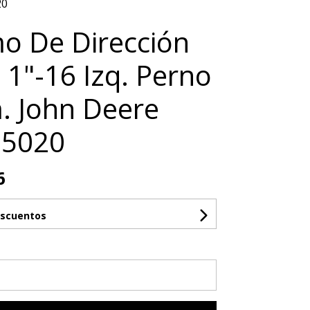
20
o De Dirección
1"-16 Izq. Perno
 John Deere
 5020
6
escuentos