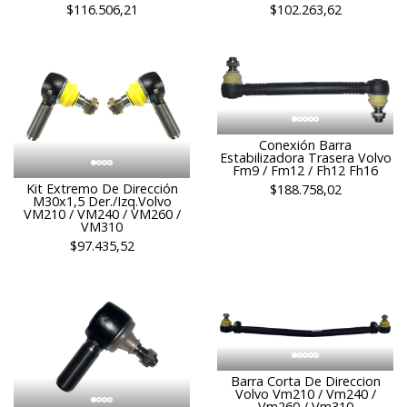
$116.506,21
$102.263,62
Conexión Barra
Estabilizadora Trasera Volvo
Fm9 / Fm12 / Fh12 Fh16
Kit Extremo De Dirección
$188.758,02
M30x1,5 Der./Izq.Volvo
VM210 / VM240 / VM260 /
VM310
$97.435,52
Barra Corta De Direccion
Volvo Vm210 / Vm240 /
Vm260 / Vm310