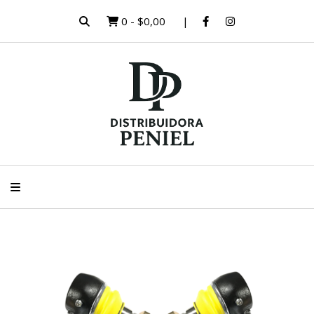
0
-
$0,00