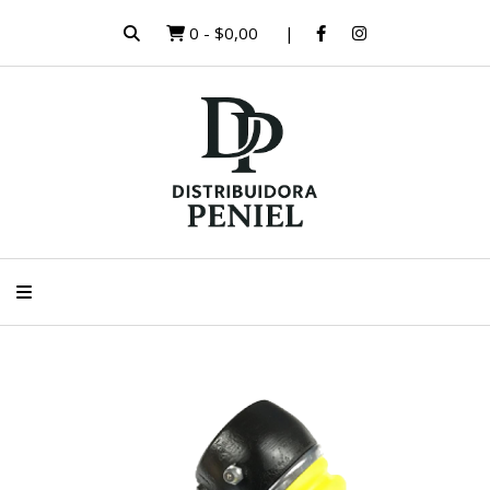
0
-
$0,00