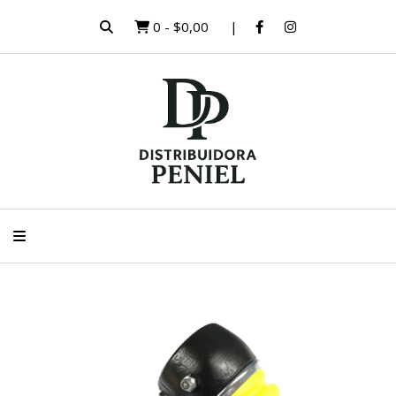
0
-
$0,00