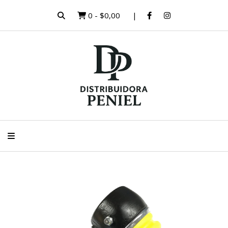
0
-
$0,00