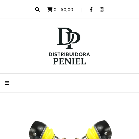
0
-
$0,00