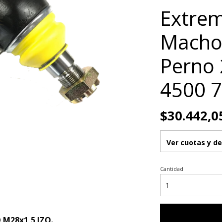
Extrem
Macho 
Perno 
4500 
$30.442,0
Ver cuotas y d
Cantidad
M28x1,5 IZQ.