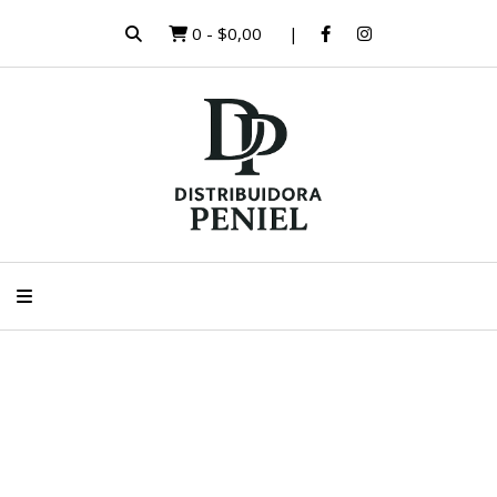
0
-
$0,00