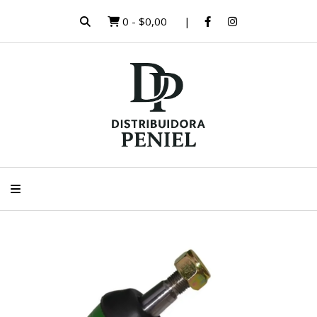
0
-
$0,00