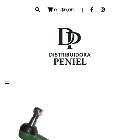
0
-
$0,00