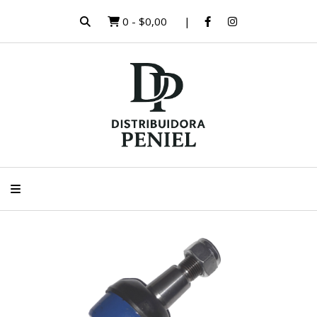
0
-
$0,00