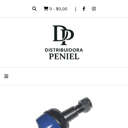
0
-
$0,00