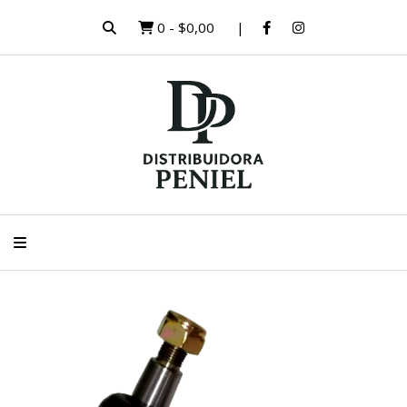
0
-
$0,00