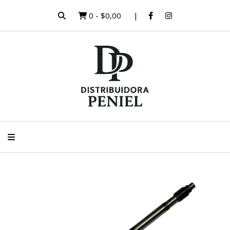
0
-
$0,00