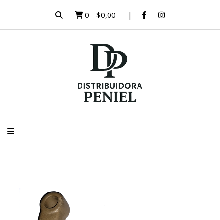
0
-
$0,00