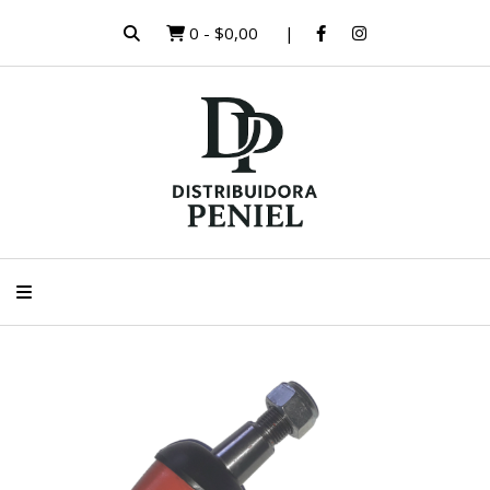
0
-
$0,00