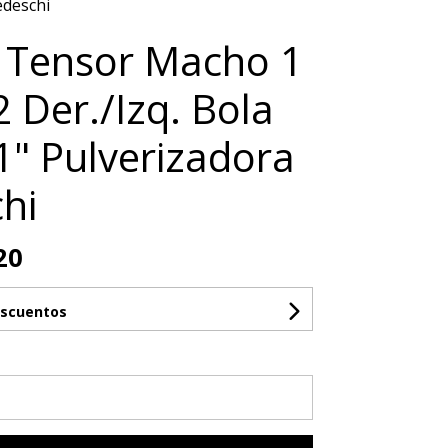
edeschi
 Tensor Macho 1
2 Der./Izq. Bola
1" Pulverizadora
hi
20
escuentos