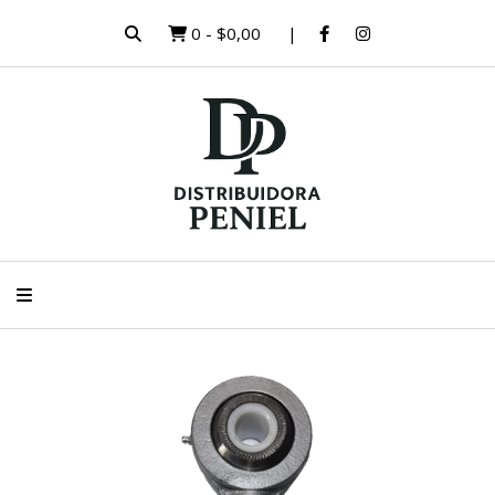
0
-
$0,00