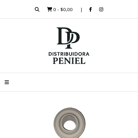
0
-
$0,00