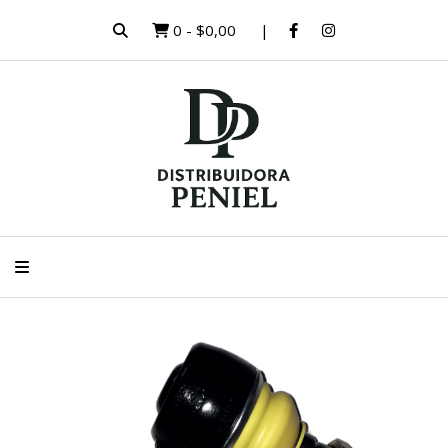
0
-
$0,00