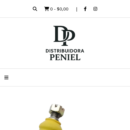
0
-
$0,00